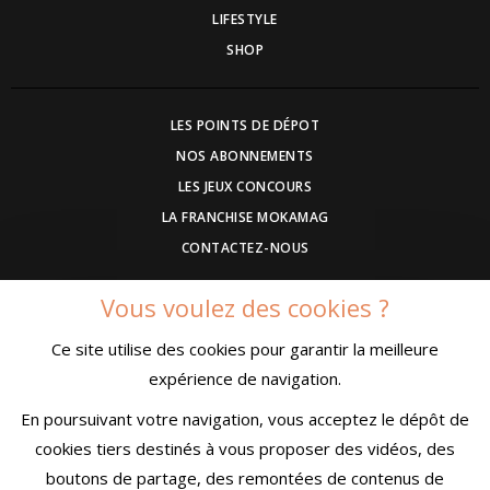
LIFESTYLE
SHOP
LES POINTS DE DÉPOT
NOS ABONNEMENTS
LES JEUX CONCOURS
LA FRANCHISE MOKAMAG
CONTACTEZ-NOUS
Vous voulez des cookies ?
DEVENEZ ANNONCEUR
Ce site utilise des cookies pour garantir la meilleure
COMMUNIQUEZ UN EVENEMENT
expérience de navigation.
CONDITIONS GÉNÉRALES DE VENTE
MENTIONS LÉGALES
En poursuivant votre navigation, vous acceptez le dépôt de
CONFIDENTIALITÉ
cookies tiers destinés à vous proposer des vidéos, des
boutons de partage, des remontées de contenus de