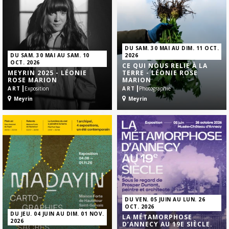
DU SAM. 30 MAI AU DIM. 11 OCT.
DU SAM. 30 MAI AU SAM. 10
2026
OCT. 2026
CE QUI NOUS RELIE À LA
MEYRIN 2025 - LÉONIE
TERRE - LÉONIE ROSE
ROSE MARION
MARION
|
|
ART
Exposition
ART
Photographie
Meyrin
Meyrin
DU VEN. 05 JUIN AU LUN. 26
OCT. 2026
DU JEU. 04 JUIN AU DIM. 01 NOV.
LA MÉTAMORPHOSE
2026
D’ANNECY AU 19E SIÈCLE.