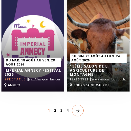
DU DIM. 23 AOÛT AU LUN. 24
DU MAR. 18 AOÛT AU VEN. 28
AOÛT 2026
AOÛT 2026
13ÈME SALON DE L’
IMPÉRIAL ANNECY FESTIVAL
AGRICULTURE DE
2026
MONTAGNE
|
|
SPECTACLE
Jazz,
Classique,
Humour
LIFESTYLE
Salon,
Festival,
Tout public
ANNECY
BOURG SAINT MAURICE
1
2
3
4