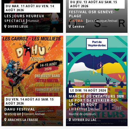
DU JEU. 13 AOÛT AU SAM. 15
DU MAR. 11 AOÛT AU VEN. 14
AOÛT 2026
AOÛT 2026
FESTIVAL OSR GENÈVE-
LES JOURS HEUREUX
PLAGE
|
|
SPECTACLE
Humour
CINÉMA
Jazz,
Classique,
Festival
DIVERS LIEUX
Genève
LE DIM. 16 AOÛT 2026
MARCHÉ DE CRÉATEURS SUR
DU VEN. 14 AOÛT AU SAM. 15
LE PORT DE VEYRIER-DU-
AOÛT 2026
LAC - 16 AOÛT
|
DAHU FESTIVAL
LIFESTYLE
Festival,
|
MUSIQUE
Concert,
Festival
Marché de créateurs
ARACHES LA FRASSE
VEYRIER DU LAC