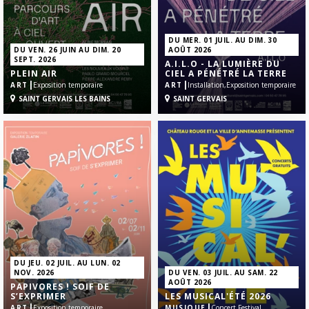
DU MER. 01 JUIL. AU DIM. 30
DU VEN. 26 JUIN AU DIM. 20
AOÛT 2026
SEPT. 2026
A.I.L.O - LA LUMIÈRE DU
PLEIN AIR
CIEL A PÉNÉTRÉ LA TERRE
|
|
ART
Exposition temporaire
ART
Installation,
Exposition temporaire
SAINT GERVAIS LES BAINS
SAINT GERVAIS
DU JEU. 02 JUIL. AU LUN. 02
NOV. 2026
DU VEN. 03 JUIL. AU SAM. 22
AOÛT 2026
PAPIVORES ! SOIF DE
S’EXPRIMER
LES MUSICAL'ÉTÉ 2026
|
|
ART
Exposition temporaire
MUSIQUE
Concert,
Festival