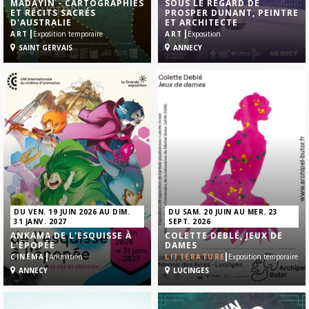
MADAYIN - CARTOGRAPHIES
SOUS LE REGARD DE
ET RÉCITS SACRÉS
PROSPER DUNANT, PEINTRE
D'AUSTRALIE
ET ARCHITECTE
|
|
ART
Exposition temporaire
ART
Exposition
SAINT GERVAIS
ANNECY
DU VEN. 19 JUIN 2026 AU DIM.
DU SAM. 20 JUIN AU MER. 23
31 JANV. 2027
SEPT. 2026
ANKAMA DE L'ESQUISSE À
COLETTE DEBLÉ, JEUX DE
L'ÉPOPÉE
DAMES
|
|
CINÉMA
Animation
LITTÉRATURE
Exposition temporaire
ANNECY
LUCINGES