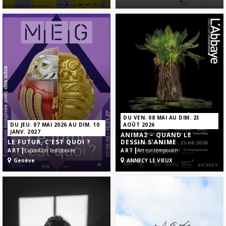
DU VEN. 08 MAI AU DIM. 23
DU JEU. 07 MAI 2026 AU DIM. 10
AOÛT 2026
JANV. 2027
ANIMA2 – QUAND LE
LE FUTUR, C’EST QUOI ?
DESSIN S’ANIME
|
|
ART
Exposition temporaire
ART
Art contemporain
Genève
ANNECY LE VIEUX