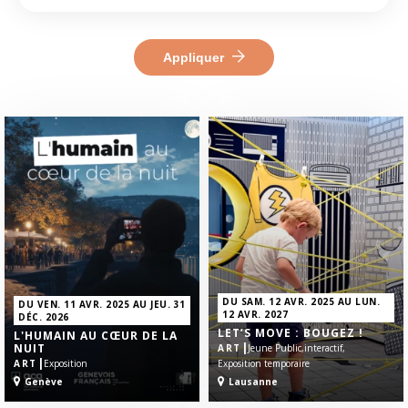
Appliquer
DU SAM. 12 AVR. 2025 AU LUN.
DU VEN. 11 AVR. 2025 AU JEU. 31
12 AVR. 2027
DÉC. 2026
LET’S MOVE : BOUGEZ !
L'HUMAIN AU CŒUR DE LA
|
NUIT
ART
Jeune Public,
interactif,
|
ART
Exposition
Exposition temporaire
Genève
Lausanne