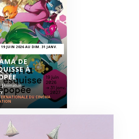
 19 JUIN 2026 AU DIM. 31 JANV.
AMA DE
QUISSE À
OPÉE
|
Animation
A
CY
NTERNATIONALE DU CINÉMA
ATION