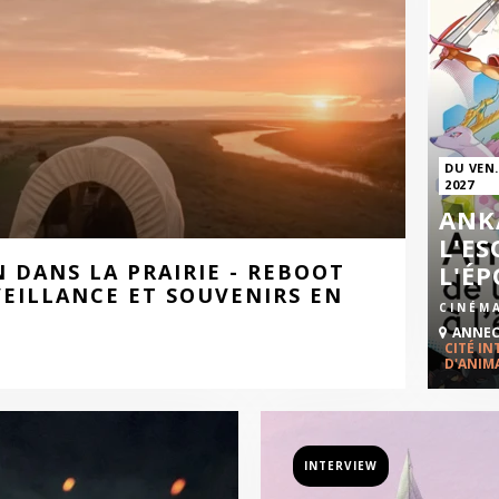
DU VEN.
2027
ANK
L'ES
N DANS LA PRAIRIE - REBOOT
L'ÉP
EILLANCE ET SOUVENIRS EN
CINÉM
ANNE
CITÉ I
D'ANIM
INTERVIEW