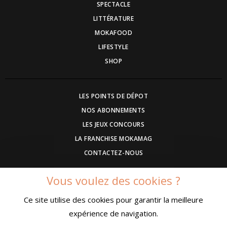
SPECTACLE
LITTÉRATURE
MOKAFOOD
LIFESTYLE
SHOP
LES POINTS DE DÉPOT
NOS ABONNEMENTS
LES JEUX CONCOURS
LA FRANCHISE MOKAMAG
CONTACTEZ-NOUS
Vous voulez des cookies ?
DEVENEZ ANNONCEUR
Ce site utilise des cookies pour garantir la meilleure
COMMUNIQUEZ UN EVENEMENT
expérience de navigation.
CONDITIONS GÉNÉRALES DE VENTE