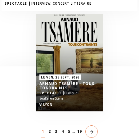
|
SPECTACLE
INTERVIEW,
CONCERT LITTÉRAIRE
LE VEN. 25 SEPT. 2026
ARNAUD TSAMÈRE - TOUS
CONTRAINTS
|
SPECTACLE
Humour,
Seul(e) en Scène
LYON
1
2
3
4
5
...
19