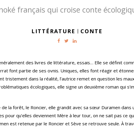
oké français qui croise conte écologi
LITTÉRATURE
|
CONTE
néralement des livres de littérature, essais… Elle se définit comm
rat font partie de ses ovnis. Uniques, elles font réagir et étonn
nt tristement dans la réalité, l’autrice remet en question les ma
problématiques écologiques, elle signe un deuxième roman qui s’
e de la forêt, le Roncier, elle grandit avec sa sœur Duramen da
les pour qu’elles deviennent Mère à leur tour, on ne sait pas ce q
n est retenue par le Roncier et Sève se retrouve seule. À trave