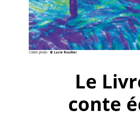
Crédit photo :
© Lucie Roullier
Le Liv
conte é