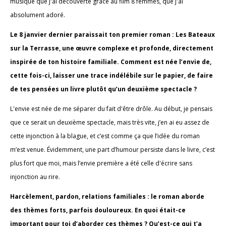
musique que j'ai découverte grâce au film 8 femmes, que j'ai
absolument adoré.
Le 8 janvier dernier paraissait ton premier roman : Les Bateaux
sur la Terrasse, une œuvre complexe et profonde, directement
inspirée de ton histoire familiale. Comment est née l’envie de,
cette fois-ci, laisser une trace indélébile sur le papier, de faire
de tes pensées un livre plutôt qu’un deuxième spectacle ?
L'envie est née de me séparer du fait d'être drôle. Au début, je pensais
que ce serait un deuxième spectacle, mais très vite, j’en ai eu assez de
cette injonction à la blague, et c’est comme ça que l’idée du roman
m’est venue. Évidemment, une part d’humour persiste dans le livre, c’est
plus fort que moi, mais l’envie première a été celle d'écrire sans
injonction au rire.
Harcèlement, pardon, relations familiales : le roman aborde
des thèmes forts, parfois douloureux. En quoi était-ce
important pour toi d’aborder ces thèmes ? Qu’est-ce qui t’a