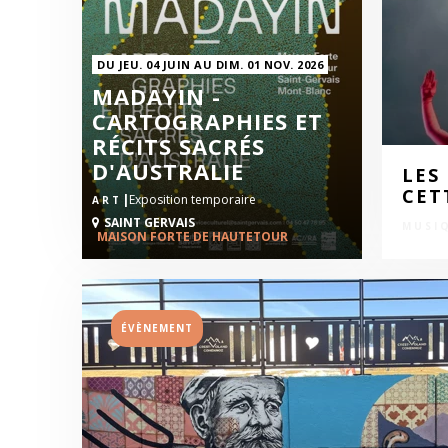
DU JEU. 04 JUIN AU DIM. 01 NOV. 2026
MADAYIN -
CARTOGRAPHIES ET
RÉCITS SACRÉS
D'AUSTRALIE
LES
CET
|
Exposition temporaire
ART
SAINT GERVAIS
ART
MAISON FORTE DE HAUTETOUR
ÉVÈNEMENT