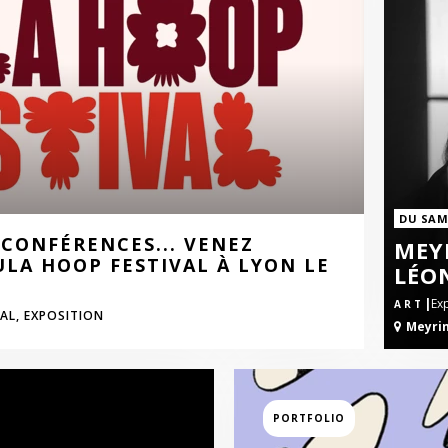
DU SAM.
 CONFÉRENCES... VENEZ
MEYR
ULA HOOP FESTIVAL À LYON LE
LÉO
|
Ex
ART
AL,
EXPOSITION
Meyri
PORTFOLIO