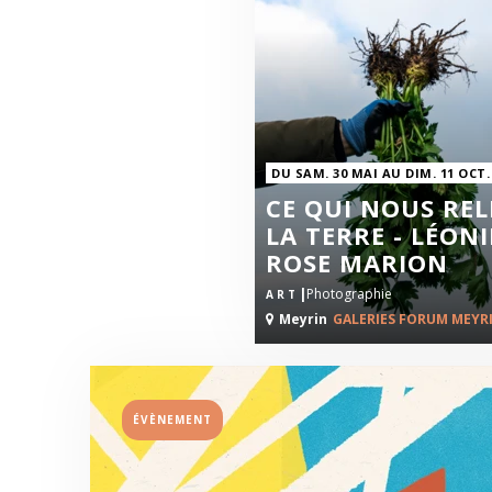
DU SAM. 30 MAI AU DIM. 11 OCT.
CE QUI NOUS REL
LA TERRE - LÉONI
ROSE MARION
|
Photographie
ART
Meyrin
GALERIES FORUM MEYR
ÉVÈNEMENT