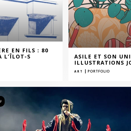
E EN FILS : 80
 L’ÎLOT-S
ASILE ET SON UN
ILLUSTRATIONS J
|
PORTFOLIO
ART
U