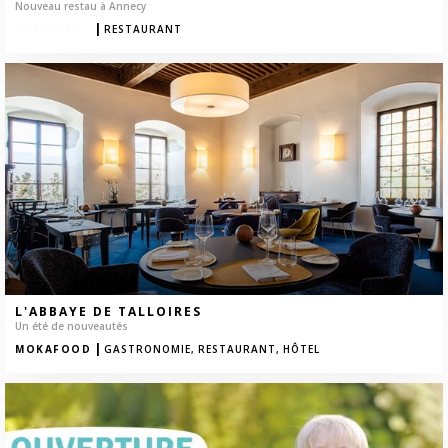
Nouveau restau à Annecy
|
MOKAFOOD
RESTAURANT
L'ABBAYE DE TALLOIRES
Un été de nouveautés
|
MOKAFOOD
GASTRONOMIE,
RESTAURANT,
HÔTEL