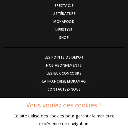
SPECTACLE
LITTÉRATURE
MOKAFOOD
LIFESTYLE
SHOP
LES POINTS DE DÉPOT
NOS ABONNEMENTS
LES JEUX CONCOURS
LA FRANCHISE MOKAMAG
CONTACTEZ-NOUS
Vous voulez des cookies ?
DEVENEZ ANNONCEUR
Ce site utilise des cookies pour garantir la meilleure
COMMUNIQUEZ UN EVENEMENT
expérience de navigation.
CONDITIONS GÉNÉRALES DE VENTE