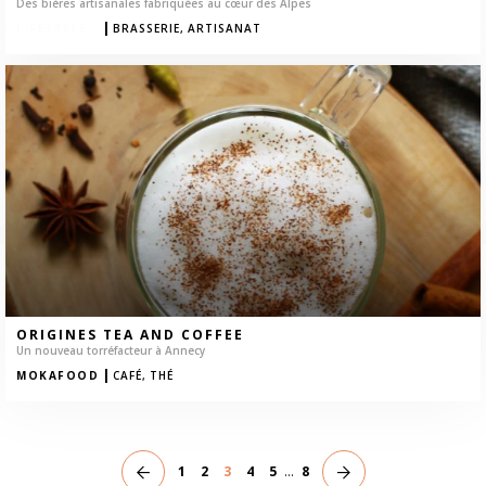
Des bières artisanales fabriquées au cœur des Alpes
|
MOKAFOOD
BRASSERIE,
ARTISANAT
ORIGINES TEA AND COFFEE
Un nouveau torréfacteur à Annecy
|
MOKAFOOD
CAFÉ,
THÉ
1
2
3
4
5
...
8