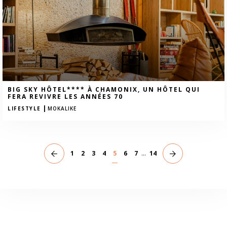
BIG SKY HÔTEL**** À CHAMONIX, UN HÔTEL QUI
FERA REVIVRE LES ANNÉES 70
|
LIFESTYLE
MOKALIKE
1
2
3
4
5
6
7
...
14