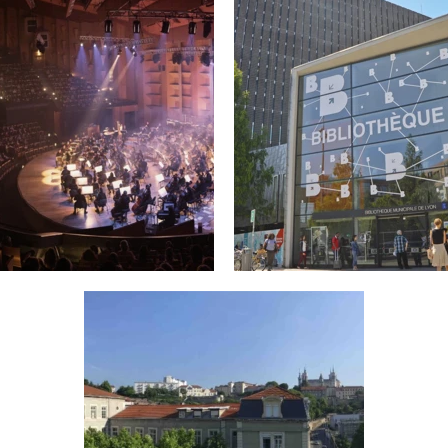
BIBLIOTHÈQUE
UNICIPALE DE LYON
BOURSE DU TR
LYON
LA PART-DIEU
LYON
OULIN