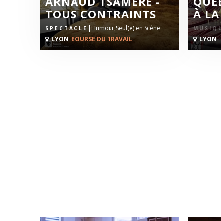
ARNAUD TSAMÈRE -
QUE
TOUS CONTRAINTS
À LA
|
Humour,
Seul(e) en Scène
SPECTACLE
SPECT
LYON
BOURSE DU TRAVAIL
LYON