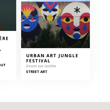
ÈRE
,
URBAN ART JUNGLE
FESTIVAL
OUT
Zoom sur Gol3m
STREET ART