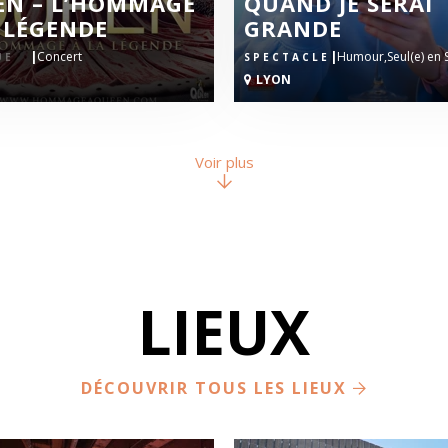
EN – L’HOMMAGE
QUAND JE SERAI
 LÉGENDE
GRANDE
|
Concert
|
Humour,
Seul(e) en
ACLE
SPECTACLE
LYON
Voir plus
LIEUX
DÉCOUVRIR TOUS LES LIEUX