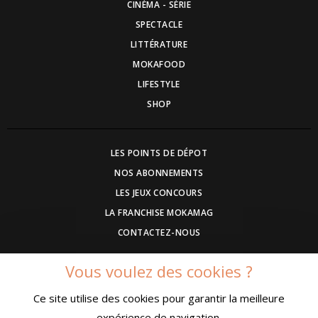
CINÉMA - SÉRIE
SPECTACLE
LITTÉRATURE
MOKAFOOD
LIFESTYLE
SHOP
LES POINTS DE DÉPOT
NOS ABONNEMENTS
LES JEUX CONCOURS
LA FRANCHISE MOKAMAG
CONTACTEZ-NOUS
Vous voulez des cookies ?
DEVENEZ ANNONCEUR
Ce site utilise des cookies pour garantir la meilleure
COMMUNIQUEZ UN EVENEMENT
expérience de navigation.