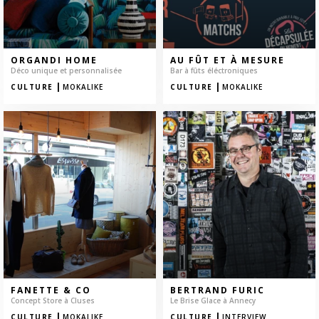
ORGANDI HOME
AU FÛT ET À MESURE
Déco unique et personnalisée
Bar à fûts éléctroniques
|
|
CULTURE
MOKALIKE
CULTURE
MOKALIKE
FANETTE & CO
BERTRAND FURIC
Concept Store à Cluses
Le Brise Glace à Annecy
|
|
CULTURE
MOKALIKE
CULTURE
INTERVIEW