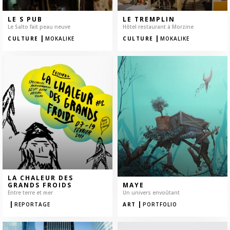
LE S PUB
LE TREMPLIN
Le Salto fait peau neuve
Hôtel restaurant à Morzine
|
|
CULTURE
MOKALIKE
CULTURE
MOKALIKE
LA CHALEUR DES
GRANDS FROIDS
MAYE
Entre terre et mer
Un univers envoûtant
|
|
REPORTAGE
ART
PORTFOLIO