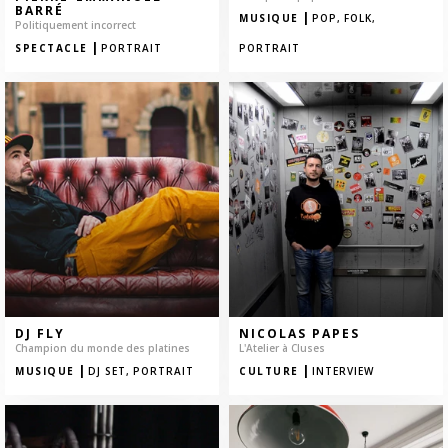
BARRÉ
|
MUSIQUE
POP,
FOLK,
Politiquement incorrect
|
SPECTACLE
PORTRAIT
PORTRAIT
DJ FLY
NICOLAS PAPES
Champion du monde des platines
L'Atelier à Cluses
|
|
MUSIQUE
DJ SET,
PORTRAIT
CULTURE
INTERVIEW