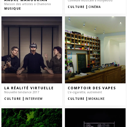
Comédie musicale à Hollywood
Maison des artistes à Chamonix
|
CULTURE
CINÉMA
MUSIQUE
LA RÉALITÉ VIRTUELLE
COMPTOIR DES VAPES
Nouvelle tendance 2017
L’e-cigarette, autrement
|
|
CULTURE
INTERVIEW
CULTURE
MOKALIKE