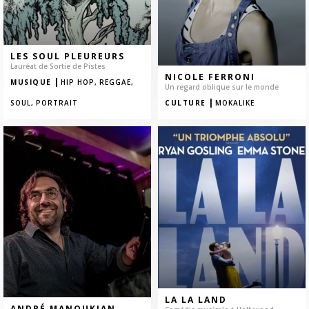
LES SOUL PLEUREURS
Lauréat de Sortie de Pistes
NICOLE FERRONI
|
MUSIQUE
HIP HOP,
REGGAE,
Un regard oblique sur le monde
|
SOUL,
PORTRAIT
CULTURE
MOKALIKE
LA LA LAND
ANDRÉ MANOUKIAN