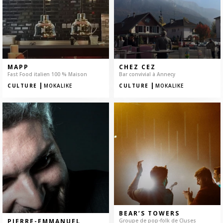
MAPP
CHEZ CEZ
Fast Food italien 100 % Maison
Bar convivial à Annecy
|
|
CULTURE
MOKALIKE
CULTURE
MOKALIKE
BEAR’S TOWERS
PIERRE-EMMANUEL
Groupe de pop-folk de Cluses