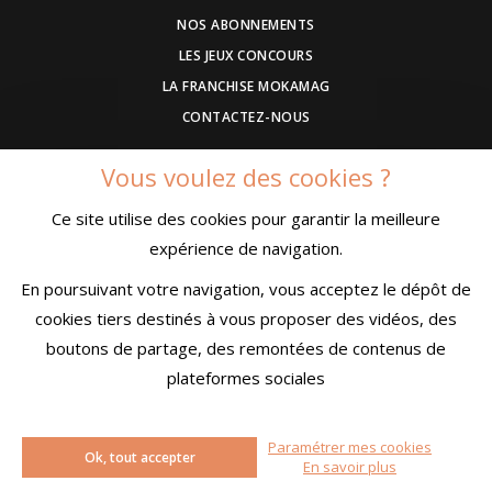
NOS ABONNEMENTS
LES JEUX CONCOURS
LA FRANCHISE MOKAMAG
CONTACTEZ-NOUS
Vous voulez des cookies ?
DEVENEZ ANNONCEUR
Ce site utilise des cookies pour garantir la meilleure
COMMUNIQUEZ UN EVENEMENT
expérience de navigation.
CONDITIONS GÉNÉRALES DE VENTE
MENTIONS LÉGALES
En poursuivant votre navigation, vous acceptez le dépôt de
CONFIDENTIALITÉ
cookies tiers destinés à vous proposer des vidéos, des
boutons de partage, des remontées de contenus de
plateformes sociales
Paramétrer mes cookies
© MokaMag
Ok, tout accepter
En savoir plus
Créé avec passion par
Pure Illusion