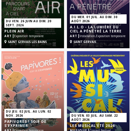
DU MER. 01 JUIL. AU DIM. 30
DU VEN. 26 JUIN AU DIM. 20
AOÛT 2026
SEPT. 2026
A.I.L.O - LA LUMIÈRE DU
PLEIN AIR
CIEL A PÉNÉTRÉ LA TERRE
|
|
ART
Exposition temporaire
ART
Installation,
Exposition temporaire
SAINT GERVAIS LES BAINS
SAINT GERVAIS
DU JEU. 02 JUIL. AU LUN. 02
NOV. 2026
DU VEN. 03 JUIL. AU SAM. 22
AOÛT 2026
PAPIVORES ! SOIF DE
S’EXPRIMER
LES MUSICAL'ÉTÉ 2026
|
|
ART
Exposition temporaire
MUSIQUE
Concert,
Festival