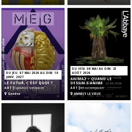
DU VEN. 08 MAI AU DIM. 23
DU JEU. 07 MAI 2026 AU DIM. 10
AOÛT 2026
JANV. 2027
ANIMA2 – QUAND LE
LE FUTUR, C’EST QUOI ?
DESSIN S’ANIME
|
|
ART
Exposition temporaire
ART
Art contemporain
Genève
ANNECY LE VIEUX