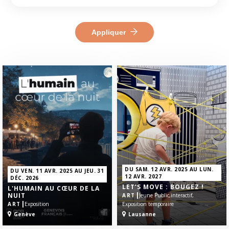
Appliquer
DU SAM. 12 AVR. 2025 AU LUN.
DU VEN. 11 AVR. 2025 AU JEU. 31
12 AVR. 2027
DÉC. 2026
LET’S MOVE : BOUGEZ !
L'HUMAIN AU CŒUR DE LA
|
NUIT
ART
Jeune Public,
interactif,
|
ART
Exposition
Exposition temporaire
Genève
Lausanne