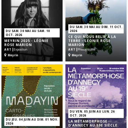
DU SAM. 30 MAI AU DIM. 11 OCT.
DU SAM. 30 MAI AU SAM. 10
2026
OCT. 2026
CE QUI NOUS RELIE À LA
MEYRIN 2025 - LÉONIE
TERRE - LÉONIE ROSE
ROSE MARION
MARION
|
|
ART
Exposition
ART
Photographie
Meyrin
Meyrin
DU VEN. 05 JUIN AU LUN. 26
OCT. 2026
DU JEU. 04 JUIN AU DIM. 01 NOV.
LA MÉTAMORPHOSE
2026
D’ANNECY AU 19E SIÈCLE.