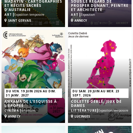
MADAYIN - CARTOGRAPHIES
SOUS LE REGARD DE
ET RÉCITS SACRÉS
PROSPER DUNANT, PEINTRE
D'AUSTRALIE
ET ARCHITECTE
|
|
ART
Exposition temporaire
ART
Exposition
SAINT GERVAIS
ANNECY
DU VEN. 19 JUIN 2026 AU DIM.
DU SAM. 20 JUIN AU MER. 23
31 JANV. 2027
SEPT. 2026
ANKAMA DE L'ESQUISSE À
COLETTE DEBLÉ, JEUX DE
L'ÉPOPÉE
DAMES
|
|
CINÉMA
Animation
LITTÉRATURE
Exposition temporaire
ANNECY
LUCINGES