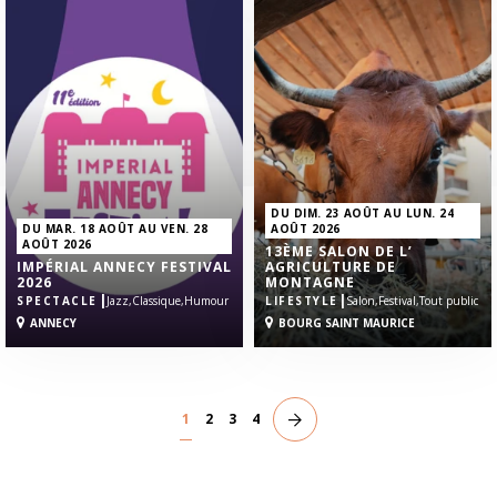
DU DIM. 23 AOÛT AU LUN. 24
DU MAR. 18 AOÛT AU VEN. 28
AOÛT 2026
AOÛT 2026
13ÈME SALON DE L’
IMPÉRIAL ANNECY FESTIVAL
AGRICULTURE DE
2026
MONTAGNE
|
|
SPECTACLE
Jazz,
Classique,
Humour
LIFESTYLE
Salon,
Festival,
Tout public
ANNECY
BOURG SAINT MAURICE
1
2
3
4