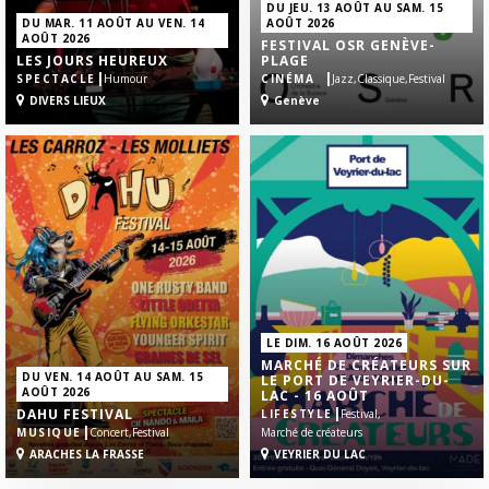
DU JEU. 13 AOÛT AU SAM. 15
DU MAR. 11 AOÛT AU VEN. 14
AOÛT 2026
AOÛT 2026
FESTIVAL OSR GENÈVE-
LES JOURS HEUREUX
PLAGE
|
|
SPECTACLE
Humour
CINÉMA
Jazz,
Classique,
Festival
DIVERS LIEUX
Genève
LE DIM. 16 AOÛT 2026
MARCHÉ DE CRÉATEURS SUR
DU VEN. 14 AOÛT AU SAM. 15
LE PORT DE VEYRIER-DU-
AOÛT 2026
LAC - 16 AOÛT
|
DAHU FESTIVAL
LIFESTYLE
Festival,
|
MUSIQUE
Concert,
Festival
Marché de créateurs
ARACHES LA FRASSE
VEYRIER DU LAC