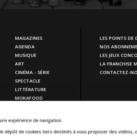
MAGAZINES
LES POINTS DE
AGENDA
NOS ABONNEM
MUSIQUE
LES JEUX CONC
ART
LA FRANCHISE
CINÉMA - SÉRIE
CONTACTEZ-N
SPECTACLE
LITTÉRATURE
MOKAFOOD
LIFESTYLE
SHOP
leure expérience de navigation.
 le dépôt de cookies tiers destinés à vous proposer des vidéos, 
© MokaMag