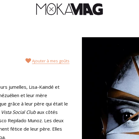
Ajouter à mes goûts
rs jumelles, Lisa-Kaindé et
énézuélien et leur mère
ue grâce à leur père qui était le
Vista Social Club
aux côtés
isco Repilado Munoz. Les deux
ent fétice de leur père. Elles
ba.