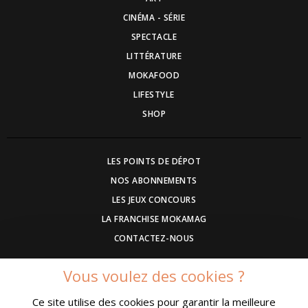
CINÉMA - SÉRIE
SPECTACLE
LITTÉRATURE
MOKAFOOD
LIFESTYLE
SHOP
LES POINTS DE DÉPOT
NOS ABONNEMENTS
LES JEUX CONCOURS
LA FRANCHISE MOKAMAG
CONTACTEZ-NOUS
Vous voulez des cookies ?
DEVENEZ ANNONCEUR
Ce site utilise des cookies pour garantir la meilleure
COMMUNIQUEZ UN EVENEMENT