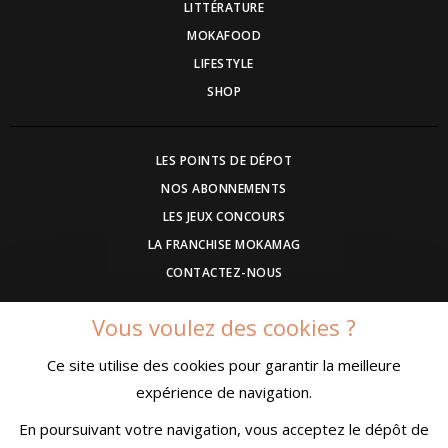
LITTÉRATURE
MOKAFOOD
LIFESTYLE
SHOP
LES POINTS DE DÉPOT
NOS ABONNEMENTS
LES JEUX CONCOURS
LA FRANCHISE MOKAMAG
CONTACTEZ-NOUS
Vous voulez des cookies ?
DEVENEZ ANNONCEUR
Ce site utilise des cookies pour garantir la meilleure
COMMUNIQUEZ UN EVENEMENT
expérience de navigation.
CONDITIONS GÉNÉRALES DE VENTE
MENTIONS LÉGALES
En poursuivant votre navigation, vous acceptez le dépôt de