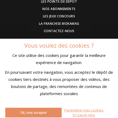
LES POINTS DE DÉPOT
NOS ABONNEMENTS
LES JEUX CONCOURS
LA FRANCHISE MOKAMAG
CONTACTEZ-NOUS
Vous voulez des cookies ?
DEVENEZ ANNONCEUR
Ce site utilise des cookies pour garantir la meilleure
COMMUNIQUEZ UN EVENEMENT
expérience de navigation.
CONDITIONS GÉNÉRALES DE VENTE
MENTIONS LÉGALES
En poursuivant votre navigation, vous acceptez le dépôt de
CONFIDENTIALITÉ
cookies tiers destinés à vous proposer des vidéos, des
boutons de partage, des remontées de contenus de
plateformes sociales
© MokaMag
Paramétrer mes cookies
Ok, tout accepter
Créé avec passion par
Pure Illusion
En savoir plus