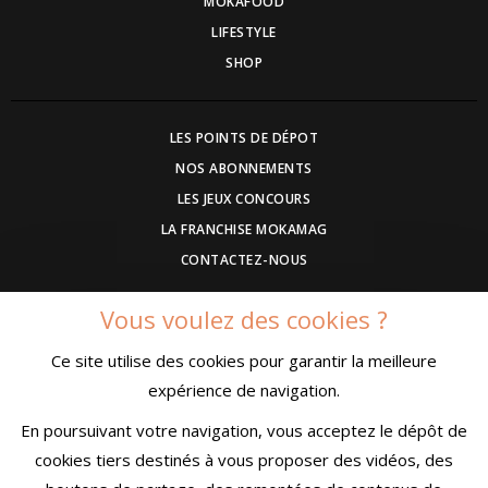
MOKAFOOD
LIFESTYLE
SHOP
LES POINTS DE DÉPOT
NOS ABONNEMENTS
LES JEUX CONCOURS
LA FRANCHISE MOKAMAG
CONTACTEZ-NOUS
Vous voulez des cookies ?
DEVENEZ ANNONCEUR
Ce site utilise des cookies pour garantir la meilleure
COMMUNIQUEZ UN EVENEMENT
expérience de navigation.
CONDITIONS GÉNÉRALES DE VENTE
MENTIONS LÉGALES
En poursuivant votre navigation, vous acceptez le dépôt de
CONFIDENTIALITÉ
cookies tiers destinés à vous proposer des vidéos, des