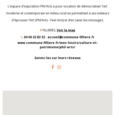
L'espace d'exposition Phil'Arts a pour vocation de démocratiser l’art
moderne et contemporain en milieu rural en permettant à ses visiteurs
d'éprouver l’Art (Phil’Arts - Feel Arts) et d’en saisir les messages.
FILLIERES,
Voir la map
04 50 22 82 32
-
accueil@commune-filliere.fr
www.commune-filliere.fr/mes-loisirs/culture-et-
patrimoine/phil-arts/
Suivez-les sur leurs réseaux