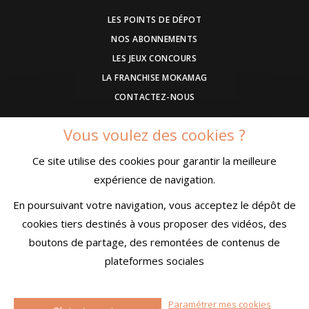
LES POINTS DE DÉPOT
NOS ABONNEMENTS
LES JEUX CONCOURS
LA FRANCHISE MOKAMAG
CONTACTEZ-NOUS
Vous voulez des cookies ?
DEVENEZ ANNONCEUR
Ce site utilise des cookies pour garantir la meilleure
COMMUNIQUEZ UN EVENEMENT
expérience de navigation.
CONDITIONS GÉNÉRALES DE VENTE
MENTIONS LÉGALES
En poursuivant votre navigation, vous acceptez le dépôt de
CONFIDENTIALITÉ
cookies tiers destinés à vous proposer des vidéos, des
boutons de partage, des remontées de contenus de
plateformes sociales
© MokaMag
Paramétrer mes cookies