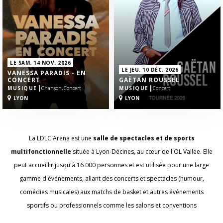
LE SAM. 14 NOV. 2026
LE JEU. 10 DÉC. 2026
VANESSA PARADIS - EN
CONCERT
GAËTAN ROUSSEL
|
|
MUSIQUE
Chanson,
Concert
MUSIQUE
Concert
LYON
LYON
La LDLC Arena est une
salle de spectacles et de sports
multifonctionnelle
située à Lyon-Décines, au cœur de l'OL Vallée. Elle
peut accueillir jusqu'à 16 000 personnes et est utilisée pour une large
gamme d'événements, allant des concerts et spectacles (humour,
comédies musicales) aux matchs de basket et autres événements
sportifs ou professionnels comme les salons et conventions