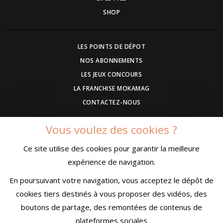
SHOP
LES POINTS DE DÉPOT
NOS ABONNEMENTS
LES JEUX CONCOURS
LA FRANCHISE MOKAMAG
CONTACTEZ-NOUS
Vous voulez des cookies ?
DEVENEZ ANNONCEUR
Ce site utilise des cookies pour garantir la meilleure
COMMUNIQUEZ UN EVENEMENT
expérience de navigation.
CONDITIONS GÉNÉRALES DE VENTE
MENTIONS LÉGALES
En poursuivant votre navigation, vous acceptez le dépôt de
CONFIDENTIALITÉ
cookies tiers destinés à vous proposer des vidéos, des
boutons de partage, des remontées de contenus de
plateformes sociales