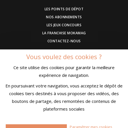
LES POINTS DE DÉPOT
NOS ABONNEMENTS
LES JEUX CONCOURS
LA FRANCHISE MOKAMAG
CONTACTEZ-NOUS
Vous voulez des cookies ?
DEVENEZ ANNONCEUR
Ce site utilise des cookies pour garantir la meilleure
COMMUNIQUEZ UN EVENEMENT
expérience de navigation.
CONDITIONS GÉNÉRALES DE VENTE
MENTIONS LÉGALES
En poursuivant votre navigation, vous acceptez le dépôt de
CONFIDENTIALITÉ
cookies tiers destinés à vous proposer des vidéos, des
boutons de partage, des remontées de contenus de
plateformes sociales
© MokaMag
Paramétrer mes cookies