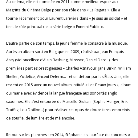
Au cinéma, elle est nominée en 2011 comme meilleur espoir aux
Magritte du Cinéma Belge pour son rôle dans « La Régate ». Elle a
tourné récemment pour Laurent Larivière dans « Je suis un soldat » et
tient le rôle principal de la série belge « Ennemi Public ».
L’autre partie de son temps, la jeune femme le consacre à la musique.
Après un album sorti en Belgique en 2009, réalisé par Jean François
Assy (violoncelliste d’Alain Bashung, Miossec, Daniel Darc…), des
premières parties prestigieuses – Charles Aznavour, Jane Birkin, William
Sheller, Yodelice, Vincent Delerm… - et un détour par les États Unis, elle
revient en 2015 avec un nouvel album intitulé « Les Beaux Jours », album
qui marie avec évidence la langue française aux sonorités anglo
saxonnes. Elle s’est entourée de Marcello Giuliani (Sophie Hunger, Erik
Truffaz, Lou Doillon…) pour réaliser cet opus de douze titres empreints
de souffle, de lumière et de mélancolie.
Retour sur les planches : en 2014, Stéphanie est lauréate du concours «