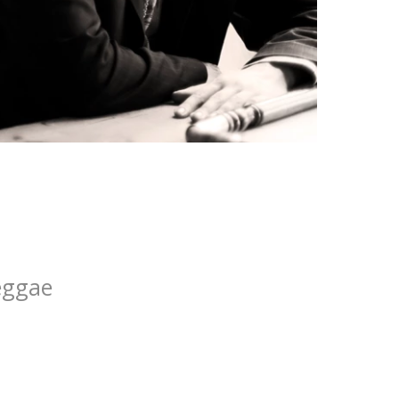
d
eggae