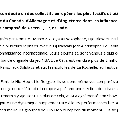
cun doute un des collectifs européens les plus festifs et a
e du Canada, d’Allemagne et d’Angleterre dont les influenc
t composé de Green T, FP, et Fade.
pagnés par Rom1 et Marco 6ixToys au saxophone, Djo Blow et Pau
ué à plusieurs reprises avec le DJ français Jean-Christophe Le Sao
onnaissance internationale. Leurs albums se sont vendus à plus d
 la bande originale du jeu NBA Live 09, s’est vendu à plus de 2 mi
 Paris, aux Solidays et aux Francofolies de La Rochelle, au Festiva
Funk, le Hip Hop et le Reggae. Ils se sont même vus comparés à 
 Leur groupe s’étend et compte à présent une section de cuivre
 renom s’y ajoutent. En plus de cela, ASM a agrémenté son show d
joute une dynamique supplémentaire à leurs performances live. Ave
des meilleurs groupes de Hip Hop européen du moment… Ils se 