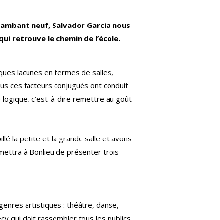
t flambant neuf, Salvador Garcia nous
ui retrouve le chemin de l’école.
lques lacunes en termes de salles,
ous ces facteurs conjugués ont conduit
 logique, c’est-à-dire remettre au goût
lé la petite et la grande salle et avons
rmettra à Bonlieu de présenter trois
genres artistiques : théâtre, danse,
cy qui doit rassembler tous les publics.