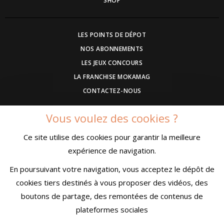
SHOP
LES POINTS DE DÉPOT
NOS ABONNEMENTS
LES JEUX CONCOURS
LA FRANCHISE MOKAMAG
CONTACTEZ-NOUS
Vous voulez des cookies ?
DEVENEZ ANNONCEUR
Ce site utilise des cookies pour garantir la meilleure
COMMUNIQUEZ UN EVENEMENT
expérience de navigation.
CONDITIONS GÉNÉRALES DE VENTE
MENTIONS LÉGALES
En poursuivant votre navigation, vous acceptez le dépôt de
CONFIDENTIALITÉ
cookies tiers destinés à vous proposer des vidéos, des
boutons de partage, des remontées de contenus de
plateformes sociales