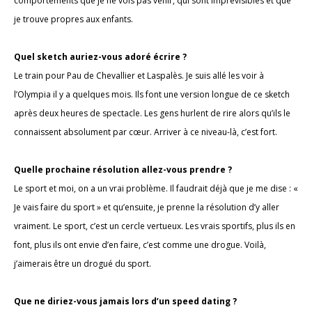
comportements que je ne vois pas venir, qui sont imprévisibles et que
je trouve propres aux enfants.
Quel sketch auriez-vous adoré écrire ?
Le train pour Pau de Chevallier et Laspalès. Je suis allé les voir à
l’Olympia il y a quelques mois. Ils font une version longue de ce sketch
après deux heures de spectacle. Les gens hurlent de rire alors qu’ils le
connaissent absolument par cœur. Arriver à ce niveau-là, c’est fort.
Quelle prochaine résolution allez-vous prendre ?
Le sport et moi, on a un vrai problème. Il faudrait déjà que je me dise : «
Je vais faire du sport » et qu’ensuite, je prenne la résolution d’y aller
vraiment. Le sport, c’est un cercle vertueux. Les vrais sportifs, plus ils en
font, plus ils ont envie d’en faire, c’est comme une drogue. Voilà,
j’aimerais être un drogué du sport.
Que ne diriez-vous jamais lors d’un speed dating ?