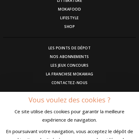
LITTÉRATURE
MOKAFOOD
LIFESTYLE
SHOP
LES POINTS DE DÉPOT
NOS ABONNEMENTS
LES JEUX CONCOURS
LA FRANCHISE MOKAMAG
CONTACTEZ-NOUS
Vous voulez des cookies ?
DEVENEZ ANNONCEUR
Ce site utilise des cookies pour garantir la meilleure
COMMUNIQUEZ UN EVENEMENT
expérience de navigation.
CONDITIONS GÉNÉRALES DE VENTE
MENTIONS LÉGALES
En poursuivant votre navigation, vous acceptez le dépôt de
CONFIDENTIALITÉ