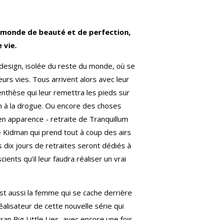
n monde de beauté et de perfection,
 vie.
e design, isolée du reste du monde, où se
urs vies. Tous arrivent alors avec leur
enthèse qui leur remettra les pieds sur
n à la drogue. Ou encore des choses
en apparence - retraite de Tranquillum
e Kidman qui prend tout à coup des airs
s dix jours de retraites seront dédiés à
ients qu’il leur faudra réaliser un vrai
est aussi la femme qui se cache derrière
éalisateur de cette nouvelle série qui
ran Big Little Lies, avec encore une fois