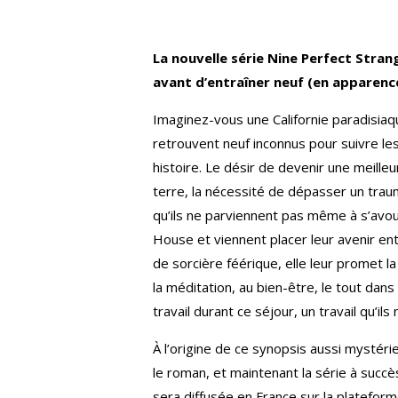
La nouvelle série Nine Perfect Stra
avant d’entraîner neuf (en apparence
Imaginez-vous une Californie paradisiaqu
retrouvent neuf inconnus pour suivre le
histoire. Le désir de devenir une meille
terre, la nécessité de dépasser un tra
qu’ils ne parviennent pas même à s’avou
House et viennent placer leur avenir en
de sorcière féérique, elle leur promet la
la méditation, au bien-être, le tout dans
travail durant ce séjour, un travail qu’ils 
À l’origine de ce synopsis aussi mystéri
le roman, et maintenant la série à succès
sera diffusée en France sur la plateforme