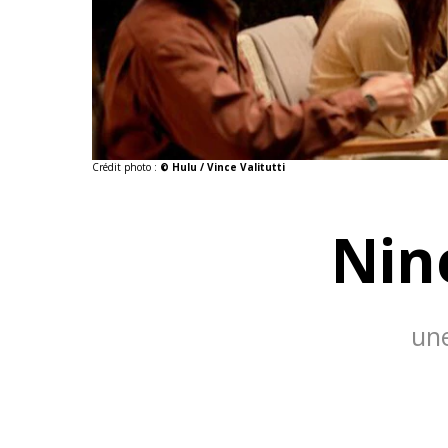
Crédit photo :
© Hulu / Vince Valitutti
Nin
une