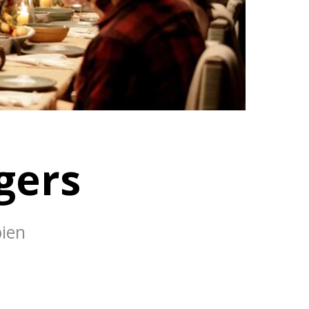
gers
bien