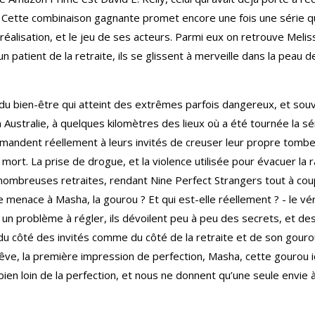
s. Cette combinaison gagnante promet encore une fois une série qu
a réalisation, et le jeu de ses acteurs. Parmi eux on retrouve Me
n patient de la retraite, ils se glissent à merveille dans la peau 
 du bien-être qui atteint des extrêmes parfois dangereux, et sou
 En Australie, à quelques kilomètres des lieux où a été tournée la
demandent réellement à leurs invités de creuser leur propre tombe
 mort. La prise de drogue, et la violence utilisée pour évacuer la
ombreuses retraites, rendant Nine Perfect Strangers tout à coup e
menace à Masha, la gourou ? Et qui est-elle réellement ? - le vér
 un problème à régler, ils dévoilent peu à peu des secrets, et des
du côté des invités comme du côté de la retraite et de son gourou,
rêve, la première impression de perfection, Masha, cette gourou id
 bien loin de la perfection, et nous ne donnent qu’une seule envie à