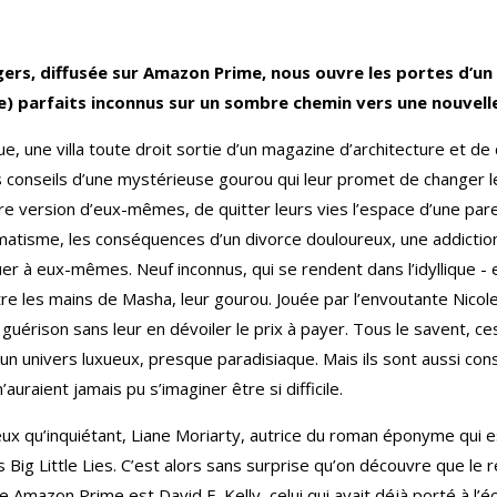
ngers, diffusée sur Amazon Prime, nous ouvre les portes d’u
) parfaits inconnus sur un sombre chemin vers une nouvelle
e, une villa toute droit sortie d’un magazine d’architecture et d
s conseils d’une mystérieuse gourou qui leur promet de changer le
ure version d’eux-mêmes, de quitter leurs vies l’espace d’une par
umatisme, les conséquences d’un divorce douloureux, une addictio
er à eux-mêmes. Neuf inconnus, qui se rendent dans l’idyllique - 
tre les mains de Masha, leur gourou. Jouée par l’envoutante Nicol
 guérison sans leur en dévoiler le prix à payer. Tous le savent, ce
 un univers luxueux, presque paradisiaque. Mais ils sont aussi consc
n’auraient jamais pu s’imaginer être si difficile.
eux qu’inquiétant, Liane Moriarty, autrice du roman éponyme qui 
 Big Little Lies. C’est alors sans surprise qu’on découvre que le r
 Amazon Prime est David E. Kelly, celui qui avait déjà porté à l’éc