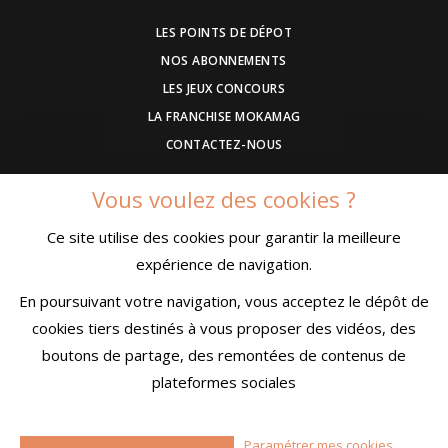
LES POINTS DE DÉPOT
NOS ABONNEMENTS
LES JEUX CONCOURS
LA FRANCHISE MOKAMAG
CONTACTEZ-NOUS
Vous voulez des cookies ?
DEVENEZ ANNONCEUR
Ce site utilise des cookies pour garantir la meilleure
COMMUNIQUEZ UN EVENEMENT
expérience de navigation.
CONDITIONS GÉNÉRALES DE VENTE
MENTIONS LÉGALES
En poursuivant votre navigation, vous acceptez le dépôt de
CONFIDENTIALITÉ
cookies tiers destinés à vous proposer des vidéos, des
boutons de partage, des remontées de contenus de
plateformes sociales
© MokaMag
Paramétrer mes cookies