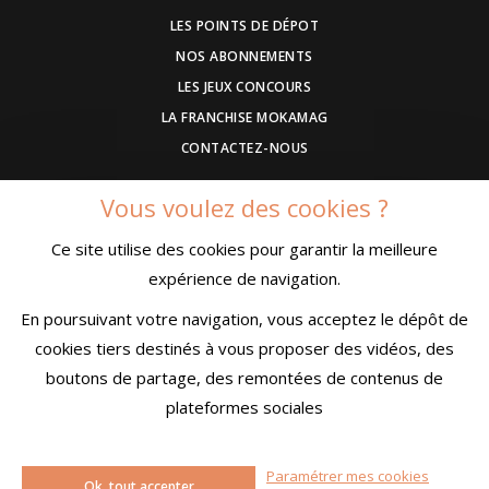
LES POINTS DE DÉPOT
NOS ABONNEMENTS
LES JEUX CONCOURS
LA FRANCHISE MOKAMAG
CONTACTEZ-NOUS
Vous voulez des cookies ?
DEVENEZ ANNONCEUR
Ce site utilise des cookies pour garantir la meilleure
COMMUNIQUEZ UN EVENEMENT
expérience de navigation.
CONDITIONS GÉNÉRALES DE VENTE
MENTIONS LÉGALES
En poursuivant votre navigation, vous acceptez le dépôt de
CONFIDENTIALITÉ
cookies tiers destinés à vous proposer des vidéos, des
boutons de partage, des remontées de contenus de
plateformes sociales
© MokaMag
Paramétrer mes cookies
Ok, tout accepter