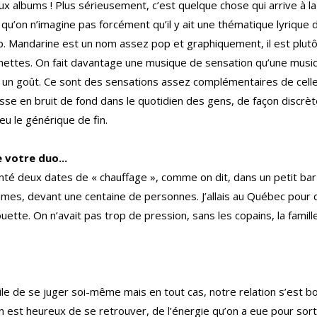
aux albums ! Plus sérieusement, c’est quelque chose qui arrive à la
u’on n’imagine pas forcément qu’il y ait une thématique lyrique de
p. Mandarine est un nom assez pop et graphiquement, il est plutôt j
ochettes. On fait davantage une musique de sensation qu’une musiq
r, un goût. Ce sont des sensations assez complémentaires de cell
sse en bruit de fond dans le quotidien des gens, de façon discrèt
eu le générique de fin.
 votre duo...
é deux dates de « chauffage », comme on dit, dans un petit bar 
times, devant une centaine de personnes. J’allais au Québec pour d
te. On n’avait pas trop de pression, sans les copains, la famille o
cile de se juger soi-même mais en tout cas, notre relation s’est bo
on est heureux de se retrouver, de l’énergie qu’on a eue pour sor