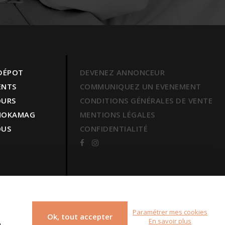
 DÉPOT
DEVENEZ ANNONCEUR
ENTS
COMMUNIQUEZ UN EVENEMENT
OURS
CONDITIONS GÉNÉRALES DE VENTE
 MOKAMAG
MENTIONS LÉGALES
OUS
CONFIDENTIALITÉ
Paramétrer mes cookies
Ok, tout accepter
En savoir plus