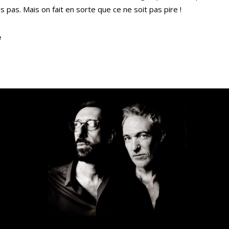
s pas. Mais on fait en sorte que ce ne soit pas pire !
e