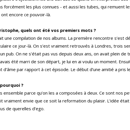
s forcément les plus connues - et aussi les tubes, qui remuent les
 ont encore ce pouvoir-là.
istophe, quels ont été vos premiers mots ?
it une compilation de nos albums. La première rencontre s’est d
ulaire ce jour-là. On s’est vraiment retrouvés à Londres, trois s
s un pub. On ne s’était pas vus depuis deux ans, on avait plein de 
’avais été marri de son départ, je lui en ai voulu un moment. Ensu
état d’âme par rapport à cet épisode. Le début d’une amitié a pris l
 pourquoi ?
sons ensemble parce qu’on les a composées à deux. Ce sont nos pet
t vraiment envie que ce soit la reformation du plaisir. L’idée était
plus de querelles d’ego.