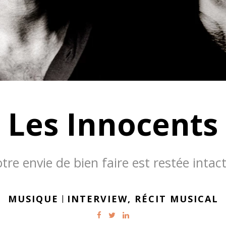
Les Innocents
tre envie de bien faire est restée intact
MUSIQUE
|
INTERVIEW,
RÉCIT MUSICAL