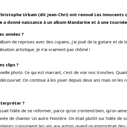
-Christophe Urbain (dit Jean-Chri) ont renoué Les Innocents 
le a donné naissance à un album Mandarine et à une tournée
es années ?
bum de reprises avec des copains, j’ai joué de la guitare et de la 
alisation artistique. Je n’ai vraiment pas chômé !
ns clips ?
ieille photo. Ce qui est marrant, c’est de voir nos tronches. Qua
edécouvrait. On continue à les jouer depuis deux ans mais on les 
nterpréter ?
aressait l’idée de se reformer, parce qu’on s’entend bien, qu’on 
nnée de chanter Un autre Finistère. On était plutôt sur l’idée de s
plaisirs s’ajoutaient les uns aux autres quand on interprétait des