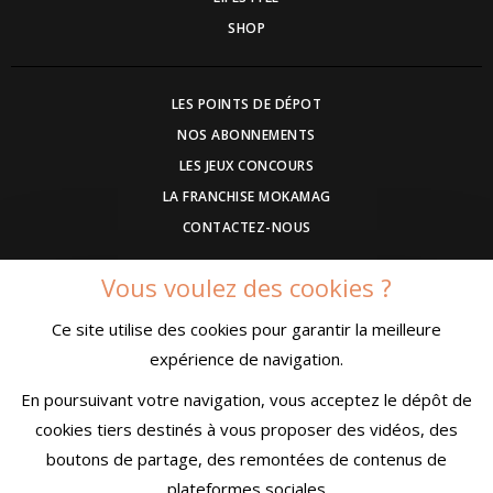
SHOP
LES POINTS DE DÉPOT
NOS ABONNEMENTS
LES JEUX CONCOURS
LA FRANCHISE MOKAMAG
CONTACTEZ-NOUS
Vous voulez des cookies ?
DEVENEZ ANNONCEUR
Ce site utilise des cookies pour garantir la meilleure
COMMUNIQUEZ UN EVENEMENT
expérience de navigation.
CONDITIONS GÉNÉRALES DE VENTE
MENTIONS LÉGALES
En poursuivant votre navigation, vous acceptez le dépôt de
CONFIDENTIALITÉ
cookies tiers destinés à vous proposer des vidéos, des
boutons de partage, des remontées de contenus de
plateformes sociales