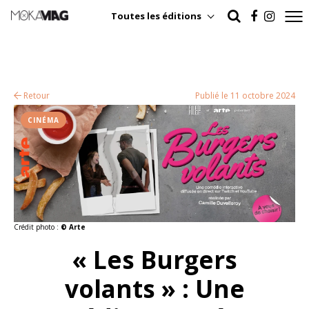
Toutes les éditions
Retour
Publié le 11 octobre 2024
CINÉMA
Crédit photo :
© Arte
« Les Burgers
volants » : Une