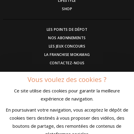
LIFESTYLE
SHOP
LES POINTS DE DÉPOT
NOS ABONNEMENTS
LES JEUX CONCOURS
LA FRANCHISE MOKAMAG
CONTACTEZ-NOUS
Vous voulez des cookies ?
DEVENEZ ANNONCEUR
Ce site utilise des cookies pour garantir la meilleure
COMMUNIQUEZ UN EVENEMENT
expérience de navigation.
CONDITIONS GÉNÉRALES DE VENTE
MENTIONS LÉGALES
En poursuivant votre navigation, vous acceptez le dépôt de
CONFIDENTIALITÉ
cookies tiers destinés à vous proposer des vidéos, des
boutons de partage, des remontées de contenus de