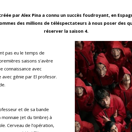
créée par Alex Pina a connu un succès foudroyant, en Espag
 sommes des millions de téléspectateurs à nous poser des q
réserver la saison 4.
ent pas eu le temps de
3 premières saisons s’avère
re connaissance avec
 avec génie par El profesor.
de.
professeur et de sa bande
la monnaie (et du timbre) à
ble. Cerveau de l’opération,