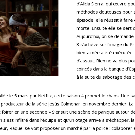
d’Alicia Sierra, qui œuvre pou
méthodes douteuses pour ar
épisode, elle réussit à fair
morte. Ensuite elle se sert d
Aujourd’hui, on se demande s
3 s’achève sur l’image du P
bien-aimée a été exécutée. R
d’assaut. Rien ne va plus po
coincés dans la banque d’Es
à la suite du sabotage des 
e le 5 mars par Netflix, cette saison 4 promet le chaos. Une sa
 producteur de la série Jesús Colmenar en novembre dernier. La 
 foirer en une seconde » S’ensuit une scène de panique autour de
n s’est infiltré dans l’équipe et qu’un otage arrive à s’échapper,
érieur, Raquel se voit proposer un marché par la police : collabore