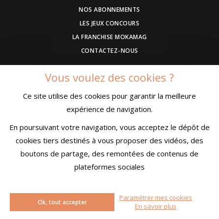
NOS ABONNEMENTS
LES JEUX CONCOURS
LA FRANCHISE MOKAMAG
CONTACTEZ-NOUS
Vous voulez des cookies ?
DEVENEZ ANNONCEUR
Ce site utilise des cookies pour garantir la meilleure
COMMUNIQUEZ UN EVENEMENT
expérience de navigation.
CONDITIONS GÉNÉRALES DE VENTE
MENTIONS LÉGALES
En poursuivant votre navigation, vous acceptez le dépôt de
CONFIDENTIALITÉ
cookies tiers destinés à vous proposer des vidéos, des
boutons de partage, des remontées de contenus de
plateformes sociales
Paramétrer mes cookies
© MokaMag
Ok, tout accepter
En savoir plus
Créé avec passion par
Pure Illusion