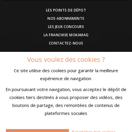
LES POINTS DE DÉPOT
NOS ABONNEMENTS
LES JEUX CONCOURS
LA FRANCHISE MOKAMAG
CONTACTEZ-NOUS
Vous voulez des cookies ?
DEVENEZ ANNONCEUR
Ce site utilise des cookies pour garantir la meilleure
COMMUNIQUEZ UN EVENEMENT
expérience de navigation.
CONDITIONS GÉNÉRALES DE VENTE
MENTIONS LÉGALES
En poursuivant votre navigation, vous acceptez le dépôt de
CONFIDENTIALITÉ
cookies tiers destinés à vous proposer des vidéos, des
boutons de partage, des remontées de contenus de
plateformes sociales
© MokaMag
Paramétrer mes cookies