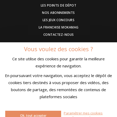
LES POINTS DE DÉPOT
NOS ABONNEMENTS
LES JEUX CONCOURS
LA FRANCHISE MOKAMAG
CONTACTEZ-NOUS
Vous voulez des cookies ?
DEVENEZ ANNONCEUR
Ce site utilise des cookies pour garantir la meilleure
COMMUNIQUEZ UN EVENEMENT
expérience de navigation.
CONDITIONS GÉNÉRALES DE VENTE
MENTIONS LÉGALES
En poursuivant votre navigation, vous acceptez le dépôt de
CONFIDENTIALITÉ
cookies tiers destinés à vous proposer des vidéos, des
boutons de partage, des remontées de contenus de
plateformes sociales
Paramétrer mes cookies
© MokaMag
Ok, tout accepter