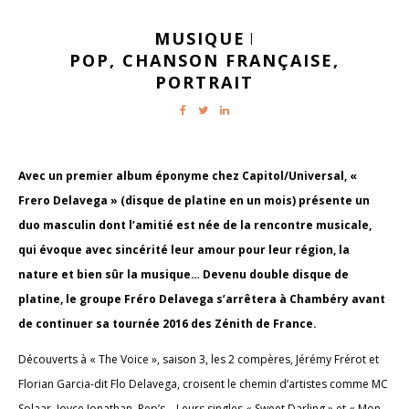
MUSIQUE
|
POP,
CHANSON FRANÇAISE,
PORTRAIT
Avec un premier album éponyme chez Capitol/Universal, «
Frero Delavega » (disque de platine en un mois) présente un
duo masculin dont l’amitié est née de la rencontre musicale,
qui évoque avec sincérité leur amour pour leur région, la
nature et bien sûr la musique… Devenu double disque de
platine, le groupe Fréro Delavega s’arrêtera à Chambéry avant
de continuer sa tournée 2016 des Zénith de France.
Découverts à « The Voice », saison 3, les 2 compères, Jérémy Frérot et
Florian Garcia-dit Flo Delavega, croisent le chemin d’artistes comme MC
Solaar, Joyce Jonathan, Pep’s... Leurs singles « Sweet Darling » et « Mon