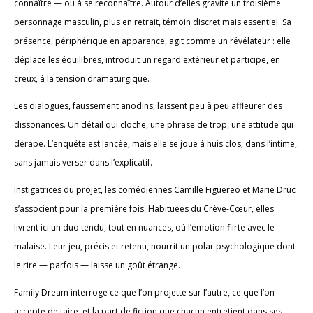
connaître — ou à se reconnaître. Autour d’elles gravite un troisième
personnage masculin, plus en retrait, témoin discret mais essentiel. Sa
présence, périphérique en apparence, agit comme un révélateur : elle
déplace les équilibres, introduit un regard extérieur et participe, en
creux, à la tension dramaturgique.
Les dialogues, faussement anodins, laissent peu à peu affleurer des
dissonances. Un détail qui cloche, une phrase de trop, une attitude qui
dérape. L’enquête est lancée, mais elle se joue à huis clos, dans l’intime,
sans jamais verser dans l’explicatif.
Instigatrices du projet, les comédiennes Camille Figuereo et Marie Druc
s’associent pour la première fois. Habituées du Crève-Cœur, elles
livrent ici un duo tendu, tout en nuances, où l’émotion flirte avec le
malaise. Leur jeu, précis et retenu, nourrit un polar psychologique dont
le rire — parfois — laisse un goût étrange.
Family Dream interroge ce que l’on projette sur l’autre, ce que l’on
accepte de taire, et la part de fiction que chacun entretient dans ses