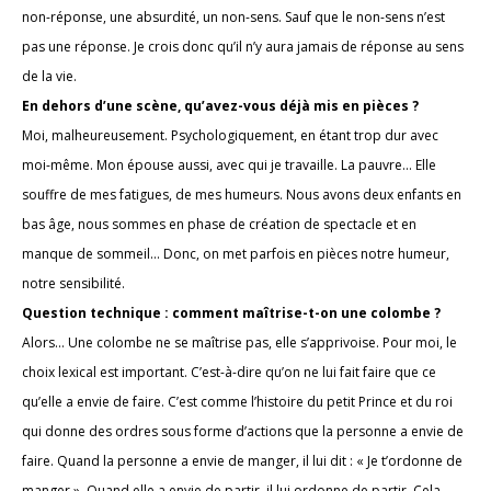
non-réponse, une absurdité, un non-sens. Sauf que le non-sens n’est
pas une réponse. Je crois donc qu’il n’y aura jamais de réponse au sens
de la vie.
En dehors d’une scène, qu’avez-vous déjà mis en pièces ?
Moi, malheureusement. Psychologiquement, en étant trop dur avec
moi-même. Mon épouse aussi, avec qui je travaille. La pauvre… Elle
souffre de mes fatigues, de mes humeurs. Nous avons deux enfants en
bas âge, nous sommes en phase de création de spectacle et en
manque de sommeil… Donc, on met parfois en pièces notre humeur,
notre sensibilité.
Question technique : comment maîtrise-t-on une colombe ?
Alors… Une colombe ne se maîtrise pas, elle s’apprivoise. Pour moi, le
choix lexical est important. C’est-à-dire qu’on ne lui fait faire que ce
qu’elle a envie de faire. C’est comme l’histoire du petit Prince et du roi
qui donne des ordres sous forme d’actions que la personne a envie de
faire. Quand la personne a envie de manger, il lui dit : « Je t’ordonne de
manger ». Quand elle a envie de partir, il lui ordonne de partir. Cela