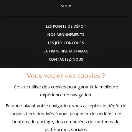
SHOP
LES POINTS DE DÉPOT
NOS ABONNEMENTS
LES JEUX CONCOURS
LA FRANCHISE MOKAMAG
CONTACTEZ-NOUS
Vous voulez des cookies ?
DEVENEZ ANNONCEUR
Ce site utilise des cookies pour garantir la meilleure
COMMUNIQUEZ UN EVENEMENT
expérience de navigation.
CONDITIONS GÉNÉRALES DE VENTE
MENTIONS LÉGALES
En poursuivant votre navigation, vous acceptez le dépôt de
CONFIDENTIALITÉ
cookies tiers destinés à vous proposer des vidéos, des
boutons de partage, des remontées de contenus de
plateformes sociales