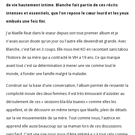
de vie hautement intime. Blanche fait partie de ces récits
intenses et essentiels, que l'on repose le cœur lourd et les yeux
embués une fois fini.
J'ai Maëlle Reat dans le viseur depuis son tout premier album et je
n'avais aucun doute qu'un jour ou l'autre elle deviendrait grande. Avec
Blanche, c'est fait en 3 coups. Elle nous met KO en racontant sans tabou
l'histoire de sa mère qui a contracté le VIH a 19 ans. Ce qui marque
avant tout c'est sa détermination à mener une vie comme tout le
monde, à fonder une famille malgré la maladie.
Construit sur la base d'une conversation, l'album permet de ressentir la
complicité inouïe des deux femmes. Il est très émouvant d'assister au
déroulement de ces « sessions bla-bla tisanes » comme elles les
appellent, et de découvrir en même temps que Maëlle, plein de détails
sur la vie mouvementée de sa mère. Tout comme nous, l'autrice en
apprend elle aussi beaucoup sur sa maman lors de ces discussions
sans fard. C'est une joie pour nous d'être intégré.e.s à tout cela comme