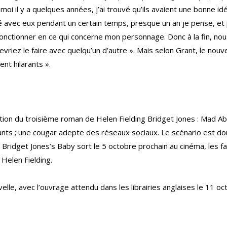
 moi il y a quelques années, j’ai trouvé qu’ils avaient une bonne id
ogué avec eux pendant un certain temps, presque un an je pense, e
 fonctionner en ce qui concerne mon personnage. Donc à la fin, n
devriez le faire avec quelqu’un d’autre ». Mais selon Grant, le no
ent hilarants ».
tion du troisième roman de Helen Fielding Bridget Jones : Mad Abo
ants ; une cougar adepte des réseaux sociaux. Le scénario est don
 Bridget Jones’s Baby sort le 5 octobre prochain au cinéma, les
Helen Fielding.
elle, avec l’ouvrage attendu dans les librairies anglaises le 11 oc