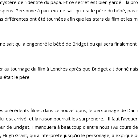
 mystère de l’identité du papa. Et ce secret est bien gardé : la pr
spens. Personne à part eux ne sait qui est le père du bébé, pas
s différentes ont été tournées afin que les stars du film et les m
rs ne sait qui a engendré le bébé de Bridget ou qui sera finaleme
er au tournage du film à Londres après que Bridget ait donné na
i était le père.
 des précédents films, dans ce nouvel opus, le personnage de Danie
i est arrivé, et la raison pourrait les surprendre… Il faut l’avoue
œur de Bridget, il manquera à beaucoup d’entre nous ! Au cours d
s, Hugh Grant, qui a interprété jusqu’ici le personage, a expliqué po