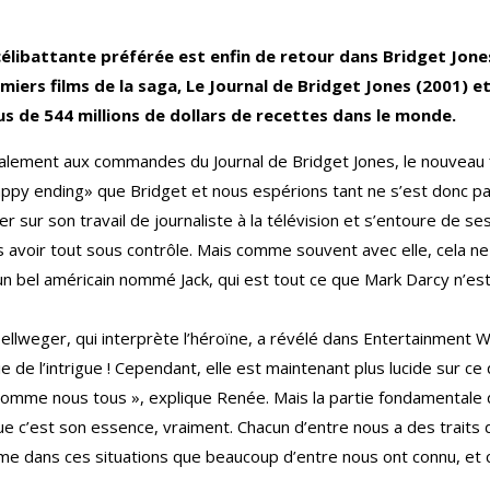
libattante préférée est enfin de retour dans Bridget Jones B
iers films de la saga, Le Journal de Bridget Jones (2001) et
s de 544 millions de dollars de recettes dans le monde.
galement aux commandes du Journal de Bridget Jones, le nouveau f
ppy ending» que Bridget et nous espérions tant ne s’est donc pa
 sur son travail de journaliste à la télévision et s’entoure de ses
is avoir tout sous contrôle. Mais comme souvent avec elle, cela 
n bel américain nommé Jack, qui est tout ce que Mark Darcy n’est
ellweger, qui interprète l’héroïne, a révélé dans Entertainment W
e de l’intrigue ! Cependant, elle est maintenant plus lucide sur c
é, comme nous tous », explique Renée. Mais la partie fondamental
e c’est son essence, vraiment. Chacun d’entre nous a des traits 
me dans ces situations que beaucoup d’entre nous ont connu, et c’