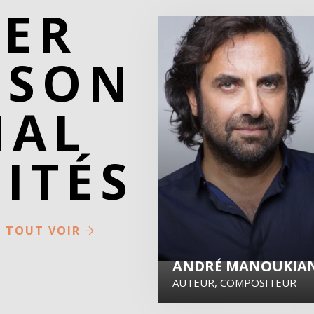
PER
SON
NAL
ITÉS
TOUT VOIR
ANDRÉ MANOUKIA
AUTEUR, COMPOSITEUR