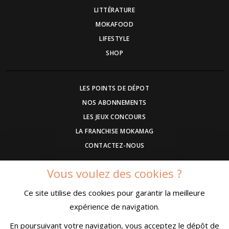
LITTÉRATURE
MOKAFOOD
LIFESTYLE
SHOP
LES POINTS DE DÉPOT
NOS ABONNEMENTS
LES JEUX CONCOURS
LA FRANCHISE MOKAMAG
CONTACTEZ-NOUS
Vous voulez des cookies ?
DEVENEZ ANNONCEUR
Ce site utilise des cookies pour garantir la meilleure
COMMUNIQUEZ UN EVENEMENT
expérience de navigation.
CONDITIONS GÉNÉRALES DE VENTE
MENTIONS LÉGALES
En poursuivant votre navigation, vous acceptez le dépôt de