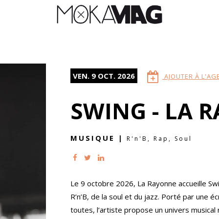
VEN. 9 OCT. 2026
AJOUTER À L'AG
SWING - LA 
MUSIQUE
|
R'n'B, Rap, Soul
Le 9 octobre 2026, La Rayonne accueille Swi
R’n’B, de la soul et du jazz. Porté par une é
toutes, l’artiste propose un univers musical