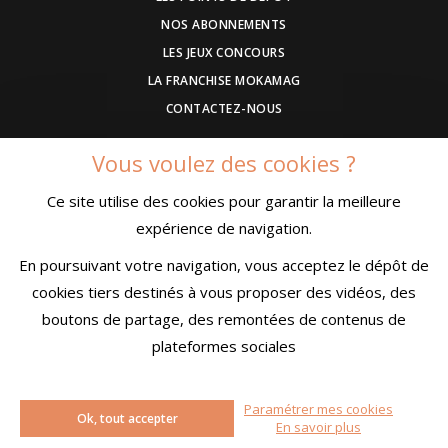
NOS ABONNEMENTS
LES JEUX CONCOURS
LA FRANCHISE MOKAMAG
CONTACTEZ-NOUS
Vous voulez des cookies ?
DEVENEZ ANNONCEUR
Ce site utilise des cookies pour garantir la meilleure
COMMUNIQUEZ UN EVENEMENT
expérience de navigation.
CONDITIONS GÉNÉRALES DE VENTE
MENTIONS LÉGALES
En poursuivant votre navigation, vous acceptez le dépôt de
CONFIDENTIALITÉ
cookies tiers destinés à vous proposer des vidéos, des
boutons de partage, des remontées de contenus de
plateformes sociales
© MokaMag
Paramétrer mes cookies
Ok, tout accepter
Créé avec passion par
Pure Illusion
En savoir plus